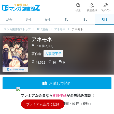
検索
新規登録
ログイン
総合
男性
女性
TL
BL
R18
マンガ図書館Zトップ
R18漫画
アネモネ
アネモネ
アネモネ
picture_as_pdf
PDF購入有り
著作者
古事記王子
face
48,522
favorite_border
36
question_answer
0
auto_stories
お試しで読む
プレミアム会員なら
R18作品
が全巻読み放題！
月額 440 円（税込）
プレミアム会員に登録