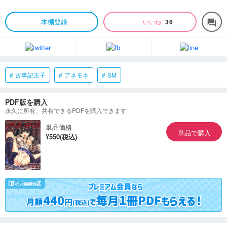
本棚登録
いいね
36
forum
古事記王子
アネモネ
SM
PDF版を購入
永久に所有、共有できるPDFを購入できます
単品価格
単品で購入
¥550(税込)