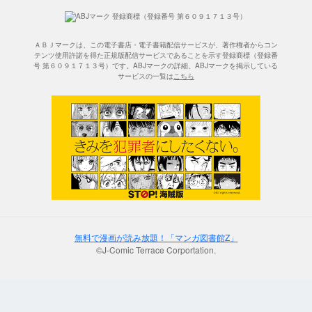
ＡＢＪマークは、この電子書店・電子書籍配信サービスが、著作権者からコン
テンツ使用許諾を得た正規版配信サービスであることを示す登録商標（登録番
号 第６０９１７１３号）です。ABJマークの詳細、ABJマークを掲示している
サービスの一覧は
こちら
無料で漫画が読み放題！「マンガ図書館Z」
©J-Comic Terrace Corportation.