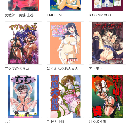
女教師・美蝶 上巻
EMBLEM
KISS MY ASS
アクマのタマゴ！
にくまん♡あんまん 〜おかわり〜
アネモネ
ちち
制服大征服
汁を吸う縄