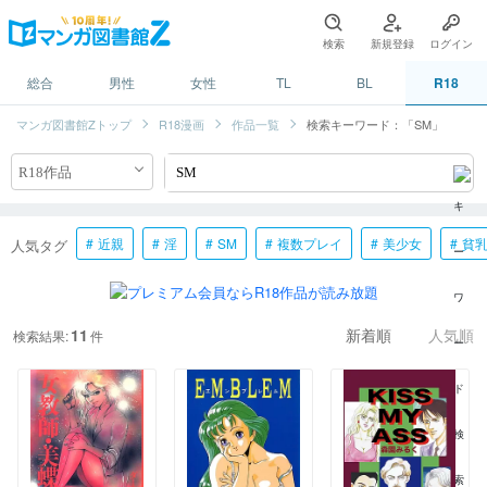
検索
新規登録
ログイン
総合
男性
女性
TL
BL
R18
マンガ図書館Zトップ
R18漫画
作品一覧
検索キーワード：「SM」
近親
淫
SM
複数プレイ
美少女
貧
人気タグ
11
検索結果:
件
新着順
人気順