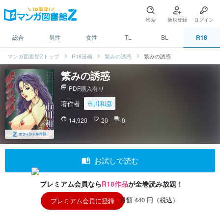
検索
新規登録
ログイン
総合
男性
女性
TL
BL
R18
マンガ図書館Zトップ
R18漫画
繁みの誘惑
繁みの誘惑
繁みの誘惑
picture_as_pdf
PDF購入有り
著作者
市川和彦
face
14,920
favorite_border
20
question_answer
0
auto_stories
お試しで読む
プレミアム会員なら
R18作品
が全巻読み放題！
月額 440 円（税込）
プレミアム会員に登録