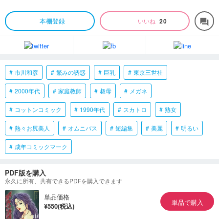
本棚登録
いいね
20
forum
市川和彦
繁みの誘惑
巨乳
東京三世社
2000年代
家庭教師
叔母
メガネ
コットンコミック
1990年代
スカトロ
熟女
熱々お尻美人
オムニバス
短編集
美麗
明るい
成年コミックマーク
PDF版を購入
永久に所有、共有できるPDFを購入できます
単品価格
単品で購入
¥550(税込)