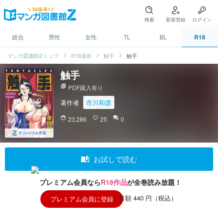
検索
新規登録
ログイン
総合
男性
女性
TL
BL
R18
マンガ図書館Zトップ
R18漫画
触手
触手
触手
picture_as_pdf
PDF購入有り
著作者
市川和彦
face
23,286
favorite_border
25
question_answer
0
auto_stories
お試しで読む
プレミアム会員なら
R18作品
が全巻読み放題！
月額 440 円（税込）
プレミアム会員に登録