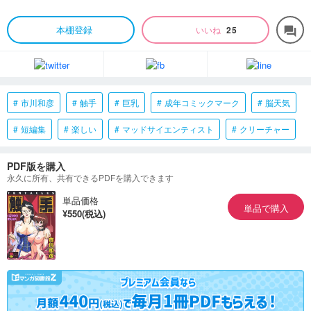
本棚登録
いいね
25
forum
市川和彦
触手
巨乳
成年コミックマーク
脳天気
短編集
楽しい
マッドサイエンティスト
クリーチャー
PDF版を購入
永久に所有、共有できるPDFを購入できます
単品価格
単品で購入
¥550(税込)