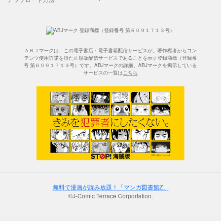
ＡＢＪマークは、この電子書店・電子書籍配信サービスが、著作権者からコン
テンツ使用許諾を得た正規版配信サービスであることを示す登録商標（登録番
号 第６０９１７１３号）です。ABJマークの詳細、ABJマークを掲示している
サービスの一覧は
こちら
無料で漫画が読み放題！「マンガ図書館Z」
©J-Comic Terrace Corportation.