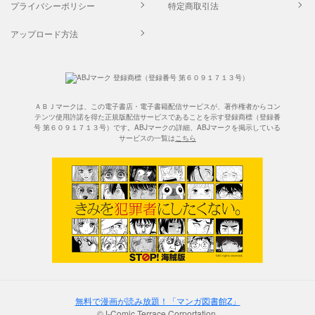
プライバシーポリシー
特定商取引法
アップロード方法
ＡＢＪマークは、この電子書店・電子書籍配信サービスが、著作権者からコン
テンツ使用許諾を得た正規版配信サービスであることを示す登録商標（登録番
号 第６０９１７１３号）です。ABJマークの詳細、ABJマークを掲示している
サービスの一覧は
こちら
無料で漫画が読み放題！「マンガ図書館Z」
©J-Comic Terrace Corportation.