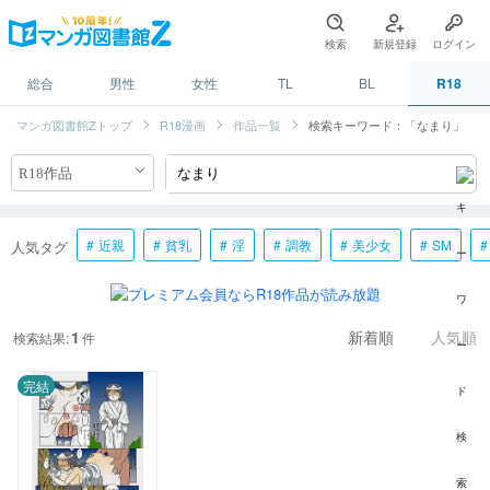
検索
新規登録
ログイン
総合
男性
女性
TL
BL
R18
マンガ図書館Zトップ
R18漫画
作品一覧
検索キーワード：「なまり」
近親
貧乳
淫
調教
美少女
SM
人気タグ
1
検索結果:
件
新着順
人気順
完結