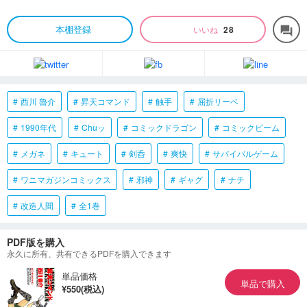
本棚登録
いいね
28
forum
西川 魯介
昇天コマンド
触手
屈折リーベ
1990年代
Chuッ
コミックドラゴン
コミックビーム
メガネ
キュート
剣呑
爽快
サバイバルゲーム
ワニマガジンコミックス
邪神
ギャグ
ナチ
改造人間
全1巻
PDF版を購入
永久に所有、共有できるPDFを購入できます
単品価格
単品で購入
¥550(税込)