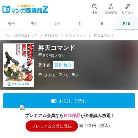
検索
新規登録
ログイン
総合
男性
女性
TL
BL
R18
マンガ図書館Zトップ
R18漫画
昇天コマンド
昇天コマンド
昇天コマンド
picture_as_pdf
PDF購入有り
著作者
西川 魯介
face
18,598
favorite_border
28
question_answer
0
auto_stories
お試しで読む
プレミアム会員なら
R18作品
が全巻読み放題！
月額 440 円（税込）
プレミアム会員に登録