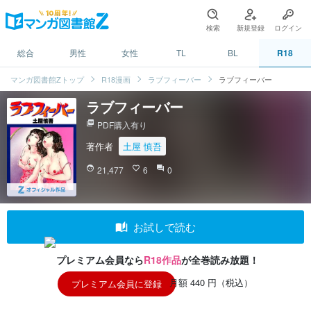
検索
新規登録
ログイン
総合
男性
女性
TL
BL
R18
マンガ図書館Zトップ
R18漫画
ラブフィーバー
ラブフィーバー
ラブフィーバー
picture_as_pdf
PDF購入有り
著作者
土屋 慎吾
face
21,477
favorite_border
6
question_answer
0
auto_stories
お試しで読む
プレミアム会員なら
R18作品
が全巻読み放題！
月額 440 円（税込）
プレミアム会員に登録