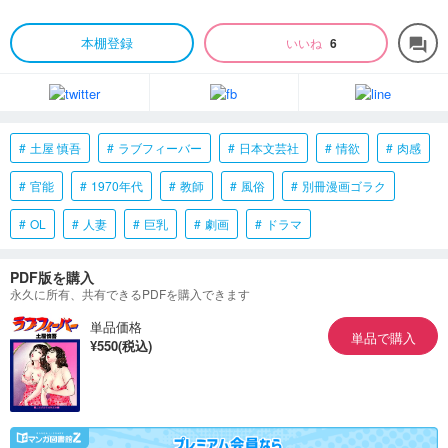
本棚登録
いいね
6
forum
土屋 慎吾
ラブフィーバー
日本文芸社
情欲
肉感
官能
1970年代
教師
風俗
別冊漫画ゴラク
OL
人妻
巨乳
劇画
ドラマ
PDF版を購入
永久に所有、共有できるPDFを購入できます
単品価格
単品で購入
¥550(税込)