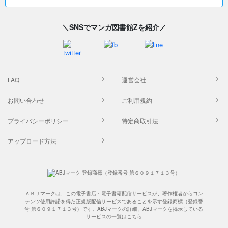
＼SNSでマンガ図書館Zを紹介／
FAQ
運営会社
お問い合わせ
ご利用規約
プライバシーポリシー
特定商取引法
アップロード方法
ＡＢＪマークは、この電子書店・電子書籍配信サービスが、著作権者からコン
テンツ使用許諾を得た正規版配信サービスであることを示す登録商標（登録番
号 第６０９１７１３号）です。ABJマークの詳細、ABJマークを掲示している
サービスの一覧は
こちら