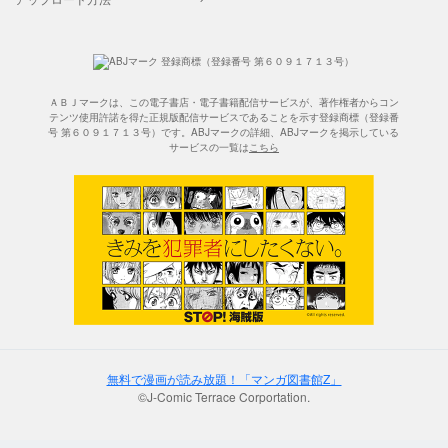
ＡＢＪマークは、この電子書店・電子書籍配信サービスが、著作権者からコン
テンツ使用許諾を得た正規版配信サービスであることを示す登録商標（登録番
号 第６０９１７１３号）です。ABJマークの詳細、ABJマークを掲示している
サービスの一覧は
こちら
無料で漫画が読み放題！「マンガ図書館Z」
©J-Comic Terrace Corportation.