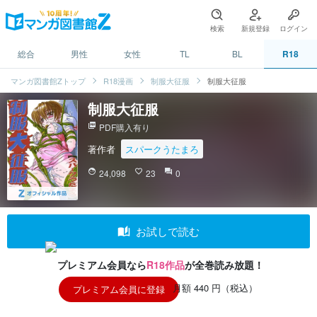
検索
新規登録
ログイン
総合
男性
女性
TL
BL
R18
マンガ図書館Zトップ
R18漫画
制服大征服
制服大征服
制服大征服
picture_as_pdf
PDF購入有り
著作者
スパークうたまろ
face
24,098
favorite_border
23
question_answer
0
auto_stories
お試しで読む
プレミアム会員なら
R18作品
が全巻読み放題！
月額 440 円（税込）
プレミアム会員に登録