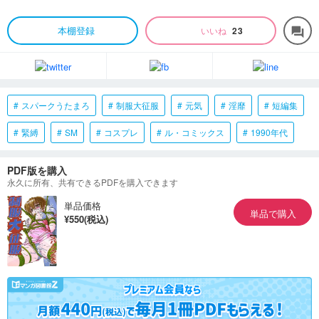
本棚登録
いいね
23
forum
スパークうたまろ
制服大征服
元気
淫靡
短編集
緊縛
SM
コスプレ
ル・コミックス
1990年代
PDF版を購入
永久に所有、共有できるPDFを購入できます
単品価格
単品で購入
¥550(税込)