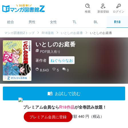
検索
新規登録
ログイン
総合
男性
女性
TL
BL
R18
マンガ図書館Zトップ
R18漫画
いとしのお庭番
いとしのお庭番
いとしのお庭番
picture_as_pdf
PDF購入有り
著作者
ねぐら☆なお
face
8,643
favorite_border
5
question_answer
0
auto_stories
お試しで読む
プレミアム会員なら
R18作品
が全巻読み放題！
月額 440 円（税込）
プレミアム会員に登録