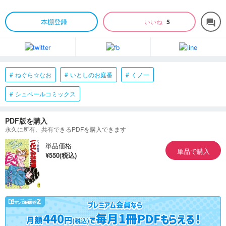
本棚登録
いいね
5
forum
ねぐら☆なお
いとしのお庭番
くノ一
シュベールコミックス
PDF版を購入
永久に所有、共有できるPDFを購入できます
単品価格
単品で購入
¥550(税込)