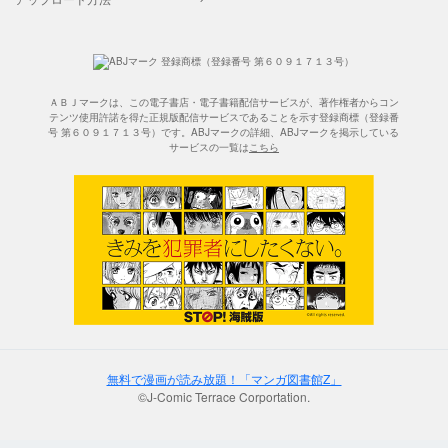
ＡＢＪマークは、この電子書店・電子書籍配信サービスが、著作権者からコン
テンツ使用許諾を得た正規版配信サービスであることを示す登録商標（登録番
号 第６０９１７１３号）です。ABJマークの詳細、ABJマークを掲示している
サービスの一覧は
こちら
無料で漫画が読み放題！「マンガ図書館Z」
©J-Comic Terrace Corportation.