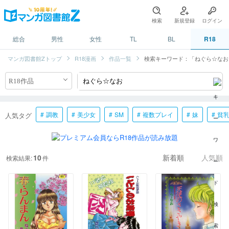
検索
新規登録
ログイン
総合
男性
女性
TL
BL
R18
マンガ図書館Zトップ
R18漫画
作品一覧
検索キーワード：「ねぐら☆なお
調教
美少女
SM
複数プレイ
妹
貧
人気タグ
10
検索結果:
件
新着順
人気順