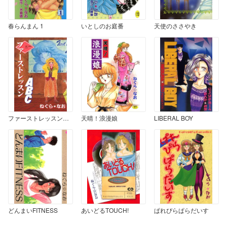
春らんまん 1
いとしのお庭番
天使のささやき
ファーストレッスンABC
天晴！浪漫娘
LIBERAL BOY
どんまいFITNESS
あいどるTOUCH!
ぱれぴらぱらだいす