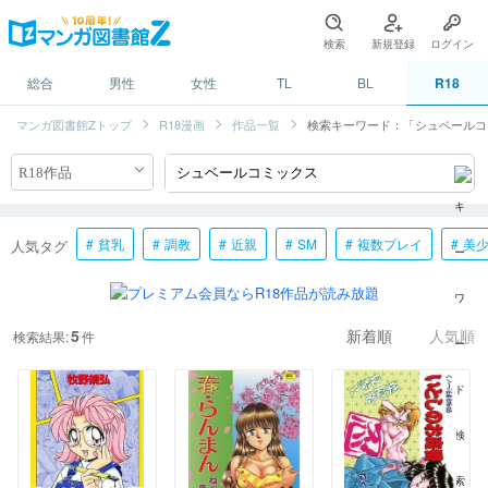
検索
新規登録
ログイン
総合
男性
女性
TL
BL
R18
マンガ図書館Zトップ
R18漫画
作品一覧
検索キーワード：「シュベールコ
貧乳
調教
近親
SM
複数プレイ
美
人気タグ
5
検索結果:
件
新着順
人気順