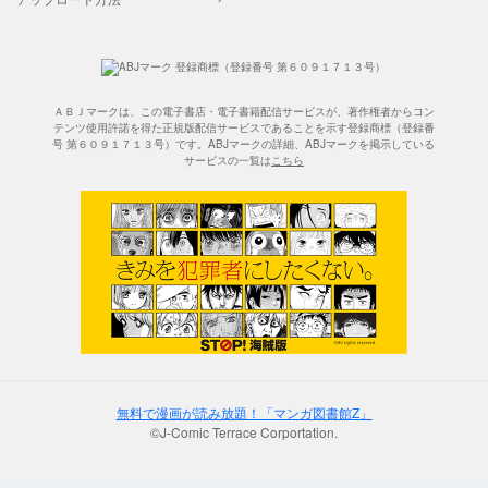
ＡＢＪマークは、この電子書店・電子書籍配信サービスが、著作権者からコン
テンツ使用許諾を得た正規版配信サービスであることを示す登録商標（登録番
号 第６０９１７１３号）です。ABJマークの詳細、ABJマークを掲示している
サービスの一覧は
こちら
無料で漫画が読み放題！「マンガ図書館Z」
©J-Comic Terrace Corportation.