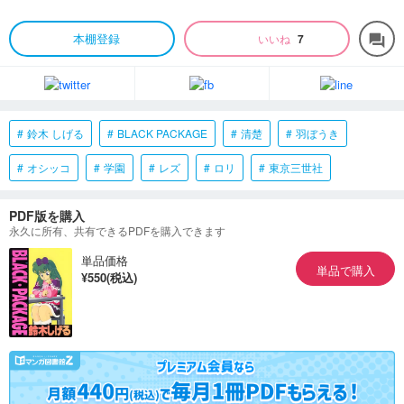
本棚登録
いいね
7
forum
鈴木 しげる
BLACK PACKAGE
清楚
羽ぼうき
オシッコ
学園
レズ
ロリ
東京三世社
PDF版を購入
永久に所有、共有できるPDFを購入できます
単品価格
単品で購入
¥550(税込)