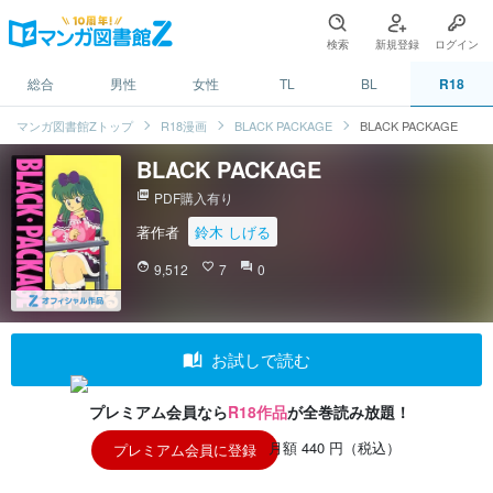
検索
新規登録
ログイン
総合
男性
女性
TL
BL
R18
マンガ図書館Zトップ
R18漫画
BLACK PACKAGE
BLACK PACKAGE
BLACK PACKAGE
picture_as_pdf
PDF購入有り
著作者
鈴木 しげる
face
9,512
favorite_border
7
question_answer
0
auto_stories
お試しで読む
プレミアム会員なら
R18作品
が全巻読み放題！
月額 440 円（税込）
プレミアム会員に登録