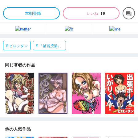
本棚登録
いいね
19
forum
ピロンタン
「補習授業｡」
同じ著者の作品
他の人気作品