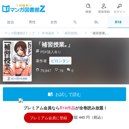
検索
新規登録
ログイン
総合
男性
女性
TL
BL
R18
マンガ図書館Zトップ
R18漫画
「補習授業｡」
「補習授業｡」
「補習授業｡」
picture_as_pdf
PDF購入有り
著作者
ピロンタン
face
79,847
favorite_border
19
question_answer
0
auto_stories
お試しで読む
プレミアム会員なら
R18作品
が全巻読み放題！
月額 440 円（税込）
プレミアム会員に登録