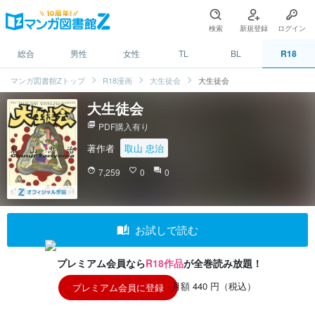
検索
新規登録
ログイン
総合
男性
女性
TL
BL
R18
マンガ図書館Zトップ
R18漫画
大生徒会
大生徒会
大生徒会
picture_as_pdf
PDF購入有り
著作者
取山 忠治
face
7,259
favorite_border
0
question_answer
0
auto_stories
お試しで読む
プレミアム会員なら
R18作品
が全巻読み放題！
月額 440 円（税込）
プレミアム会員に登録