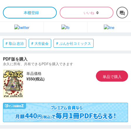
本棚登録
いいね
0
forum
取山 忠治
大生徒会
ぶんか社コミックス
PDF版を購入
永久に所有、共有できるPDFを購入できます
単品価格
単品で購入
¥550(税込)