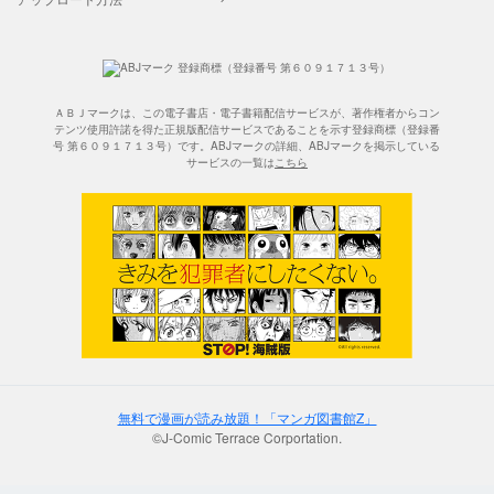
ＡＢＪマークは、この電子書店・電子書籍配信サービスが、著作権者からコン
テンツ使用許諾を得た正規版配信サービスであることを示す登録商標（登録番
号 第６０９１７１３号）です。ABJマークの詳細、ABJマークを掲示している
サービスの一覧は
こちら
無料で漫画が読み放題！「マンガ図書館Z」
©J-Comic Terrace Corportation.