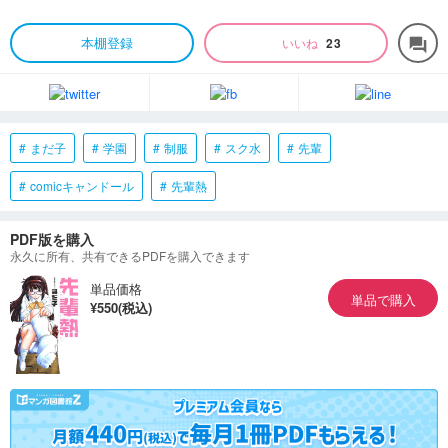
本棚登録
いいね
23
forum
まだ子
学園
制服
スク水
先輩
comicキャンドール
先輩熱
PDF版を購入
永久に所有、共有できるPDFを購入できます
単品価格
単品で購入
¥550(税込)