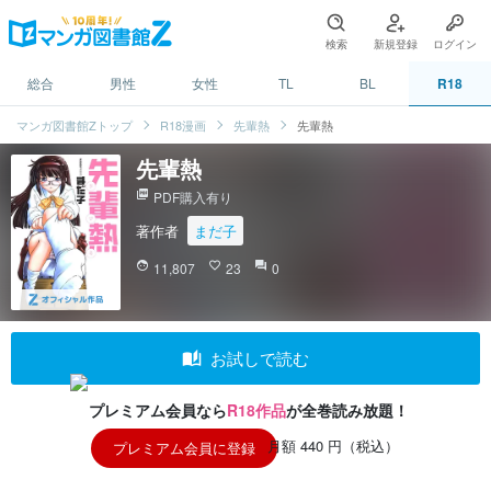
検索
新規登録
ログイン
総合
男性
女性
TL
BL
R18
マンガ図書館Zトップ
R18漫画
先輩熱
先輩熱
先輩熱
picture_as_pdf
PDF購入有り
著作者
まだ子
face
11,807
favorite_border
23
question_answer
0
auto_stories
お試しで読む
プレミアム会員なら
R18作品
が全巻読み放題！
月額 440 円（税込）
プレミアム会員に登録