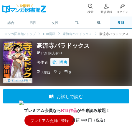
検索
新規登録
ログイン
総合
男性
女性
TL
BL
R18
マンガ図書館Zトップ
R18漫画
豪流寺パラドックス
豪流寺パラドックス
豪流寺パラドックス
picture_as_pdf
PDF購入有り
著作者
梁川理央
face
7,892
favorite_border
6
question_answer
0
auto_stories
お試しで読む
プレミアム会員なら
R18作品
が全巻読み放題！
月額 440 円（税込）
プレミアム会員に登録