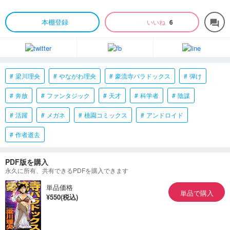
本棚登録
いいね
6
forum
梁川理央
やながわ理央
豪流寺パラドックス
弾け
奔放
ファンタジック
天才
科学者
陰謀
活躍
メガネ
桃園コミックス
アンドロイド
作者逝去
PDF版を購入
永久に所有、共有できるPDFを購入できます
単品価格
単品で購入
¥550(税込)