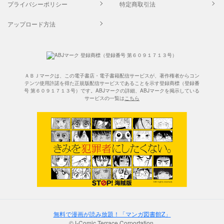
プライバシーポリシー
特定商取引法
アップロード方法
ＡＢＪマークは、この電子書店・電子書籍配信サービスが、著作権者からコン
テンツ使用許諾を得た正規版配信サービスであることを示す登録商標（登録番
号 第６０９１７１３号）です。ABJマークの詳細、ABJマークを掲示している
サービスの一覧は
こちら
無料で漫画が読み放題！「マンガ図書館Z」
©J-Comic Terrace Corportation.