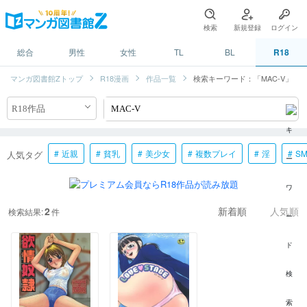
検索
新規登録
ログイン
総合
男性
女性
TL
BL
R18
マンガ図書館Zトップ
R18漫画
作品一覧
検索キーワード：「MAC-V」
近親
貧乳
美少女
複数プレイ
淫
S
人気タグ
2
検索結果:
件
新着順
人気順