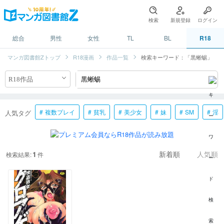
検索
新規登録
ログイン
総合
男性
女性
TL
BL
R18
マンガ図書館Zトップ
R18漫画
作品一覧
検索キーワード：「黒蜥蜴」
複数プレイ
貧乳
美少女
妹
SM
淫
人気タグ
1
検索結果:
件
新着順
人気順