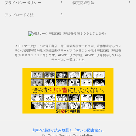
プライバシーポリシー
特定商取引法
アップロード方法
ＡＢＪマークは、この電子書店・電子書籍配信サービスが、著作権者からコン
テンツ使用許諾を得た正規版配信サービスであることを示す登録商標（登録番
号 第６０９１７１３号）です。ABJマークの詳細、ABJマークを掲示している
サービスの一覧は
こちら
無料で漫画が読み放題！「マンガ図書館Z」
©J-Comic Terrace Corportation.