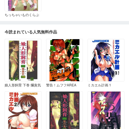
ちっちゃいものくらぶ
今読まれている人気無料作品
娘人形飼育 下巻 爛臭気
警告！ムフフAREA
ミカエル計画 1