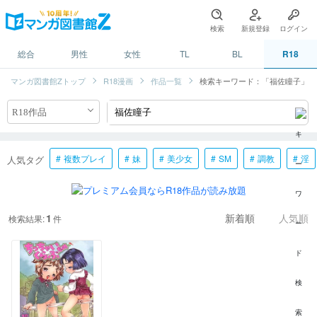
検索
新規登録
ログイン
総合
男性
女性
TL
BL
R18
マンガ図書館Zトップ
R18漫画
作品一覧
検索キーワード：「福佐瞳子」
複数プレイ
妹
美少女
SM
調教
淫
人気タグ
1
検索結果:
件
新着順
人気順