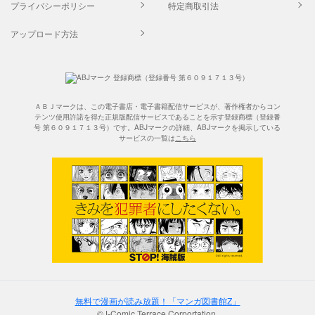
プライバシーポリシー
特定商取引法
アップロード方法
ＡＢＪマークは、この電子書店・電子書籍配信サービスが、著作権者からコン
テンツ使用許諾を得た正規版配信サービスであることを示す登録商標（登録番
号 第６０９１７１３号）です。ABJマークの詳細、ABJマークを掲示している
サービスの一覧は
こちら
無料で漫画が読み放題！「マンガ図書館Z」
©J-Comic Terrace Corportation.