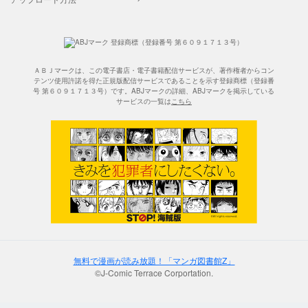
ＡＢＪマークは、この電子書店・電子書籍配信サービスが、著作権者からコン
テンツ使用許諾を得た正規版配信サービスであることを示す登録商標（登録番
号 第６０９１７１３号）です。ABJマークの詳細、ABJマークを掲示している
サービスの一覧は
こちら
無料で漫画が読み放題！「マンガ図書館Z」
©J-Comic Terrace Corportation.