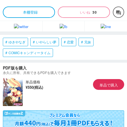
本棚登録
いいね
30
forum
ゆきやなぎ
いやらしい夢
恋愛
兄妹
COMICキャンディータイム
PDF版を購入
永久に所有、共有できるPDFを購入できます
単品価格
単品で購入
¥550(税込)