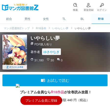
検索
新規登録
ログイン
総合
男性
女性
TL
BL
R18
マンガ図書館Zトップ
R18漫画
いやらしい夢
いやらしい夢
いやらしい夢
picture_as_pdf
PDF購入有り
著作者
ゆきやなぎ
face
31,180
favorite_border
30
question_answer
0
auto_stories
お試しで読む
プレミアム会員なら
R18作品
が全巻読み放題！
月額 440 円（税込）
プレミアム会員に登録