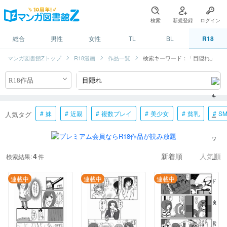
検索
新規登録
ログイン
総合
男性
女性
TL
BL
R18
マンガ図書館Zトップ
R18漫画
作品一覧
検索キーワード：「目隠れ」
妹
近親
複数プレイ
美少女
貧乳
S
人気タグ
4
検索結果:
件
新着順
人気順
連載中
連載中
連載中