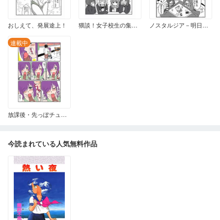
おしえて、発展途上！
猥談！女子校生の集い♪
ノスタルジア－明日への抱負 → ガチレズをユメ見た
連載中
放課後・先っぽチュッチュ♪
今読まれている人気無料作品