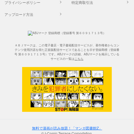
プライバシーポリシー
特定商取引法
アップロード方法
ＡＢＪマークは、この電子書店・電子書籍配信サービスが、著作権者からコン
テンツ使用許諾を得た正規版配信サービスであることを示す登録商標（登録番
号 第６０９１７１３号）です。ABJマークの詳細、ABJマークを掲示している
サービスの一覧は
こちら
無料で漫画が読み放題！「マンガ図書館Z」
©J-Comic Terrace Corportation.