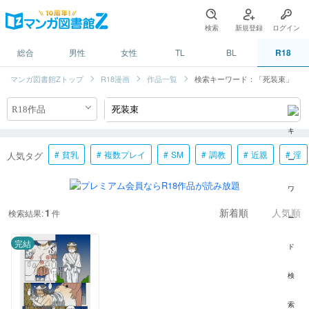
検索
新規登録
ログイン
総合
男性
女性
TL
BL
R18
マンガ図書館Zトップ
R18漫画
作品一覧
検索キーワード：「死装束」
貧乳
複数プレイ
SM
調教
近親
淫
人気タグ
1
検索結果:
件
新着順
人気順
完結