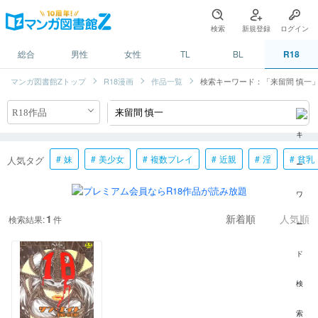
検索
新規登録
ログイン
総合
男性
女性
TL
BL
R18
マンガ図書館Zトップ
R18漫画
作品一覧
検索キーワード：「来留間 慎一
妹
美少女
複数プレイ
近親
淫
貧乳
人気タグ
1
検索結果:
件
新着順
人気順