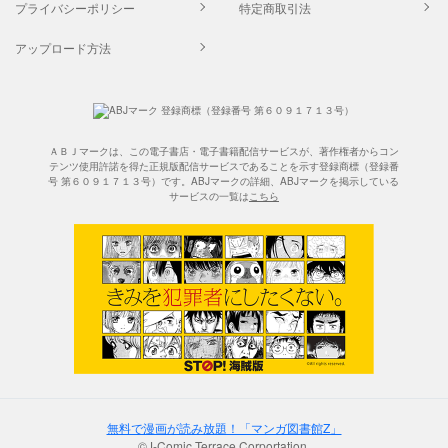
プライバシーポリシー
特定商取引法
アップロード方法
ＡＢＪマークは、この電子書店・電子書籍配信サービスが、著作権者からコン
テンツ使用許諾を得た正規版配信サービスであることを示す登録商標（登録番
号 第６０９１７１３号）です。ABJマークの詳細、ABJマークを掲示している
サービスの一覧は
こちら
無料で漫画が読み放題！「マンガ図書館Z」
©J-Comic Terrace Corportation.