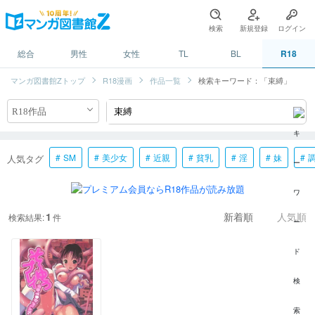
検索
新規登録
ログイン
総合
男性
女性
TL
BL
R18
マンガ図書館Zトップ
R18漫画
作品一覧
検索キーワード：「束縛」
SM
美少女
近親
貧乳
淫
妹
人気タグ
1
検索結果:
件
新着順
人気順