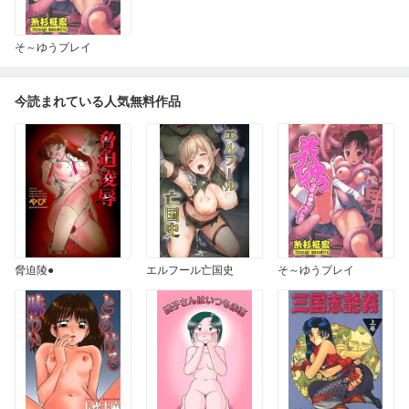
そ～ゆうプレイ
今読まれている人気無料作品
脅迫陵●
エルフール亡国史
そ～ゆうプレイ