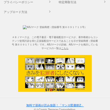
プライバシーポリシー
特定商取引法
アップロード方法
ＡＢＪマークは、この電子書店・電子書籍配信サービスが、著作権者からコン
テンツ使用許諾を得た正規版配信サービスであることを示す登録商標（登録番
号 第６０９１７１３号）です。ABJマークの詳細、ABJマークを掲示している
サービスの一覧は
こちら
無料で漫画が読み放題！「マンガ図書館Z」
©J-Comic Terrace Corportation.