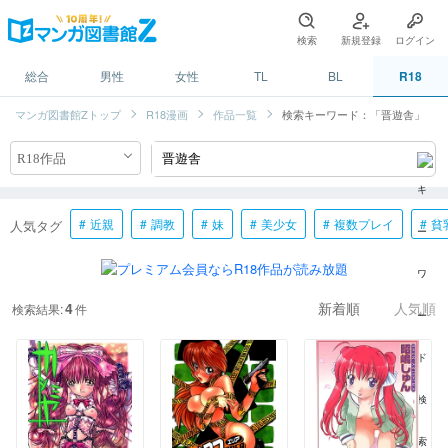
検索
新規登録
ログイン
総合
男性
女性
TL
BL
R18
マンガ図書館Zトップ
R18漫画
作品一覧
検索キーワード：「晋遊舎」
近親
調教
妹
美少女
複数プレイ
貧
人気タグ
4
検索結果:
件
新着順
人気順