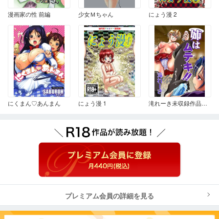
漫画家の性 前編
少女Ｍちゃん
にょう漫 2
にくまん♡あんまん
にょう漫 1
滝れーき未収録作品集 姉はムテキ
プレミアム会員の詳細を見る