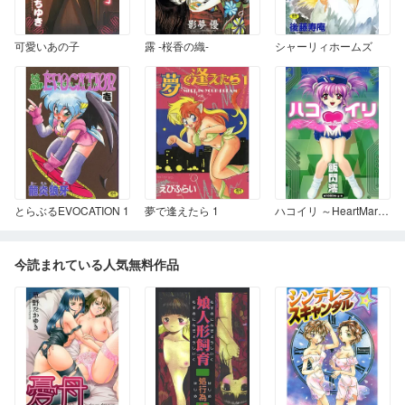
可愛いあの子
露 -桜香の織-
シャーリィホームズ
とらぶるEVOCATION 1
夢で逢えたら 1
ハコイリ ～HeartMark～
今読まれている人気無料作品