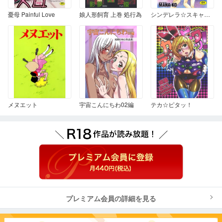
憂母 Painful Love
娘人形飼育 上巻 処行為
シンデレラ☆スキャンダル
メヌエット
宇宙こんにちわ02編
テカ☆ピタッ！
プレミアム会員の詳細を見る