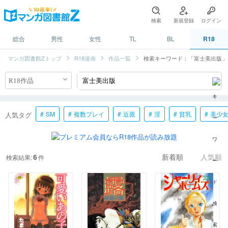
検索
新規登録
ログイン
総合
男性
女性
TL
BL
R18
マンガ図書館Zトップ
R18漫画
作品一覧
検索キーワード：「富士美出版」
SM
複数プレイ
近親
淫
貧乳
美少
人気タグ
6
検索結果:
件
新着順
人気順