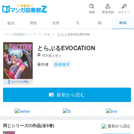
検索
新規登録
ログイン
総合
男性
女性
TL
BL
R18
マンガ図書館Zトップ
R18
とらぶるEVOCATION
とらぶるEVOCATION
picture_as_pdf
PDF購入有り
著作者
龍炎狼牙
auto_stories
最初から読む
同じシリーズの作品(全3巻)
最初から読む