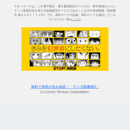
ＡＢＪマークは、この電子書店・電子書籍配信サービスが、著作権者からコン
テンツ使用許諾を得た正規版配信サービスであることを示す登録商標（登録番
号 第６０９１７１３号）です。ABJマークの詳細、ABJマークを掲示している
サービスの一覧は
こちら
無料で漫画が読み放題！「マンガ図書館Z」
©J-Comic Terrace Corportation.