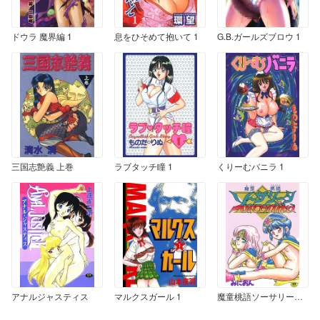
ドウラ 魔界編 1
息をひそめて抱いて 1
G.B.ガールズブロウ 1
三国志艶義 上巻
ラブタッチ瞳 1
くりーむバニラ 1
アナルジャスティス
マルクスガール 1
魔童桃語ソーサリータ 1