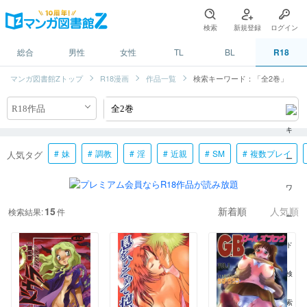
検索
新規登録
ログイン
総合
男性
女性
TL
BL
R18
マンガ図書館Zトップ
R18漫画
作品一覧
検索キーワード：「全2巻」
妹
調教
淫
近親
SM
複数プレイ
人気タグ
15
検索結果:
件
新着順
人気順