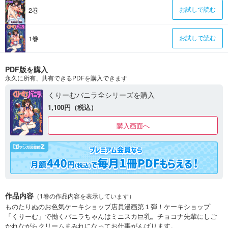
2巻
お試しで読む
1巻
お試しで読む
PDF版を購入
永久に所有、共有できるPDFを購入できます
くりーむバニラ全シリーズを購入
1,100円（税込）
購入画面へ
作品内容
（1巻の作品内容を表示しています）
ものたりぬのお色気ケーキショップ店員漫画第１弾！ケーキショップ
「くりーむ」で働くバニラちゃんはミニスカ巨乳。チョコナ先輩にしご
かれながらクリームまみれになってお仕事がんばります。