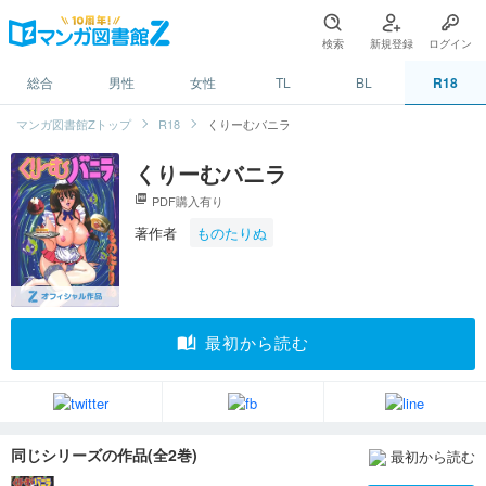
検索
新規登録
ログイン
総合
男性
女性
TL
BL
R18
マンガ図書館Zトップ
R18
くりーむバニラ
くりーむバニラ
picture_as_pdf
PDF購入有り
著作者
ものたりぬ
auto_stories
最初から読む
同じシリーズの作品(全2巻)
最初から読む