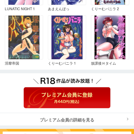
LUNATIC NIGHT 1
あまえんぼっ
くりーむバニラ 2
淫靡帝国
くりーむバニラ 1
放課後Ｈタイム
プレミアム会員の詳細を見る