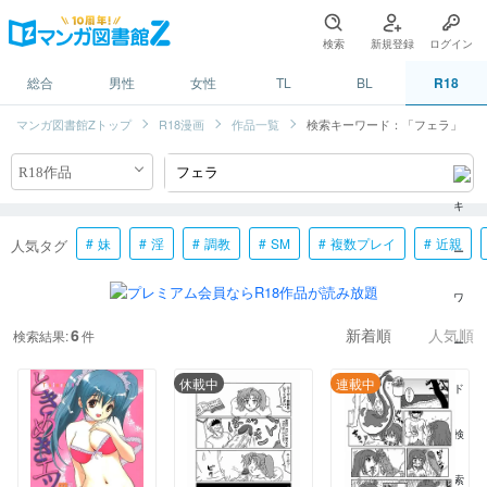
検索
新規登録
ログイン
総合
男性
女性
TL
BL
R18
マンガ図書館Zトップ
R18漫画
作品一覧
検索キーワード：「フェラ」
妹
淫
調教
SM
複数プレイ
近親
人気タグ
6
検索結果:
件
新着順
人気順
休載中
連載中