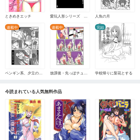
ときめきエッチ
愛玩人形シリーズ ぶっかけ丸の場合 第1回から4回まで
人魚の月
連載中
連載中
完結
ペンギン系、夕立のメモリー
放課後・先っぽチュッチュ♪
学校帰りに梨花とする
今読まれている人気無料作品