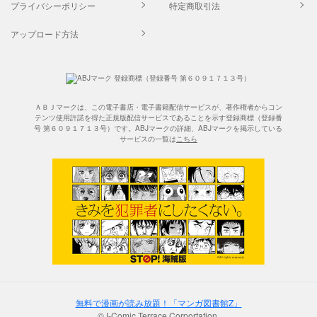
プライバシーポリシー
特定商取引法
アップロード方法
ＡＢＪマークは、この電子書店・電子書籍配信サービスが、著作権者からコン
テンツ使用許諾を得た正規版配信サービスであることを示す登録商標（登録番
号 第６０９１７１３号）です。ABJマークの詳細、ABJマークを掲示している
サービスの一覧は
こちら
無料で漫画が読み放題！「マンガ図書館Z」
©J-Comic Terrace Corportation.