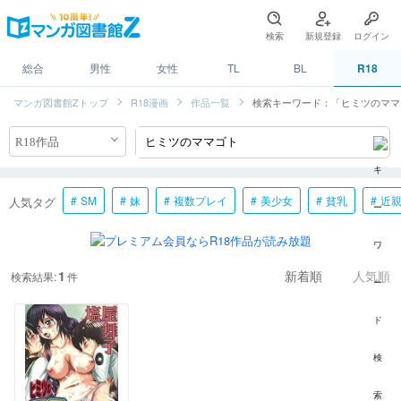
検索
新規登録
ログイン
総合
男性
女性
TL
BL
R18
マンガ図書館Zトップ
R18漫画
作品一覧
検索キーワード：「ヒミツのママ
SM
妹
複数プレイ
美少女
貧乳
近
人気タグ
1
検索結果:
件
新着順
人気順