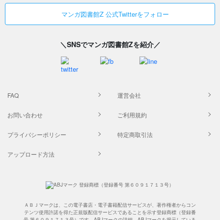
マンガ図書館Z 公式Twitterをフォロー
＼SNSでマンガ図書館Zを紹介／
FAQ
運営会社
お問い合わせ
ご利用規約
プライバシーポリシー
特定商取引法
アップロード方法
ＡＢＪマークは、この電子書店・電子書籍配信サービスが、著作権者からコン
テンツ使用許諾を得た正規版配信サービスであることを示す登録商標（登録番
号 第６０９１７１３号）です。ABJマークの詳細、ABJマークを掲示している