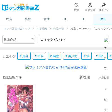
検索
新規登録
ログイン
総合
男性
女性
TL
BL
R18
マンガ図書館Zトップ
R18漫画
作品一覧
検索キーワード：「コミックピン
貧乳
近親
調教
美少女
淫
SM
人気タグ
1
検索結果:
件
新着順
人気順