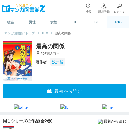
検索
新規登録
ログイン
総合
男性
女性
TL
BL
R18
マンガ図書館Zトップ
R18
最高の関係
最高の関係
picture_as_pdf
PDF購入有り
著作者
浅井裕
auto_stories
最初から読む
同じシリーズの作品(全2巻)
最初から読む