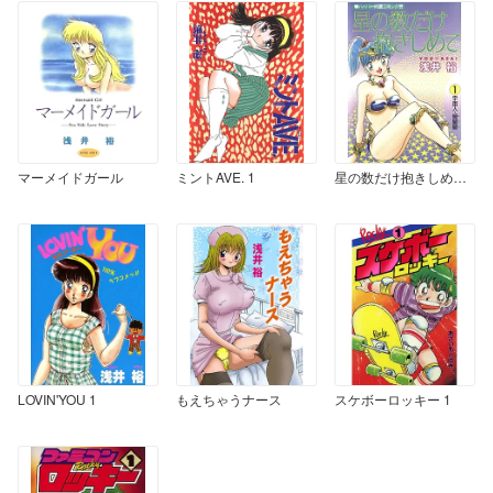
マーメイドガール
ミントAVE. 1
星の数だけ抱きしめて 1
LOVIN'YOU 1
もえちゃうナース
スケボーロッキー 1