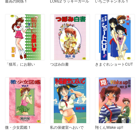
最高の関係 1
LOVE2 ラッキーガール
いちごチャンネル 1
「猫耳」にお願い
つぼみ白書
きまぐれショートCUT
微・少女図鑑 1
私の保健室へおいで
翔くんWake up!!