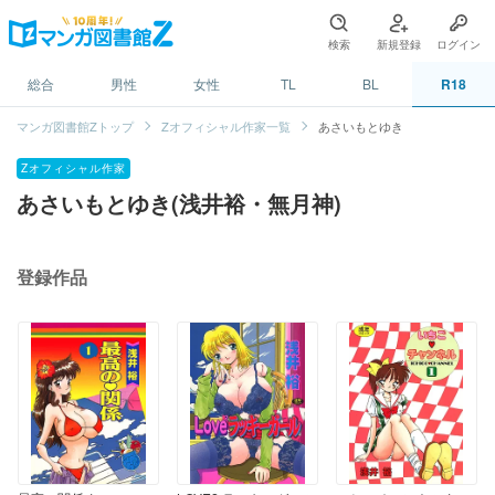
検索
新規登録
ログイン
総合
男性
女性
TL
BL
R18
マンガ図書館Zトップ
Zオフィシャル作家一覧
あさいもとゆき
Zオフィシャル作家
あさいもとゆき(浅井裕・無月神)
登録作品