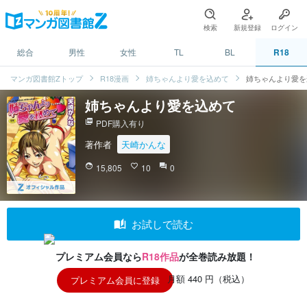
検索
新規登録
ログイン
総合
男性
女性
TL
BL
R18
マンガ図書館Zトップ
R18漫画
姉ちゃんより愛を込めて
姉ちゃんより愛を
姉ちゃんより愛を込めて
picture_as_pdf
PDF購入有り
著作者
天崎かんな
face
15,805
favorite_border
10
question_answer
0
auto_stories
お試しで読む
プレミアム会員なら
R18作品
が全巻読み放題！
月額 440 円（税込）
プレミアム会員に登録