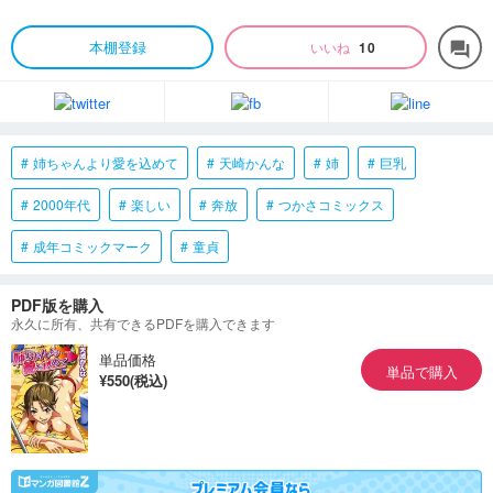
本棚登録
いいね
10
forum
姉ちゃんより愛を込めて
天崎かんな
姉
巨乳
2000年代
楽しい
奔放
つかさコミックス
成年コミックマーク
童貞
PDF版を購入
永久に所有、共有できるPDFを購入できます
単品価格
単品で購入
¥550(税込)