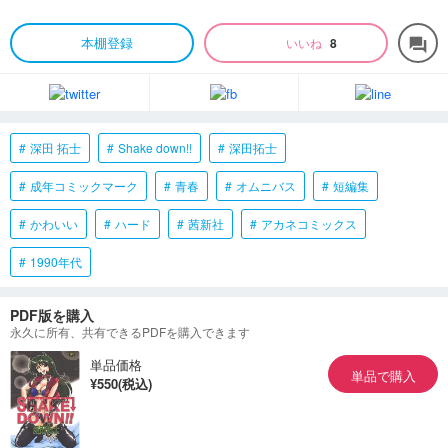
本棚登録
いいね
8
forum
深田 拓士
Shake down!!
深田拓士
成年コミックマーク
青春
オムニバス
短編集
かわいい
ハード
茜新社
アカネコミックス
1990年代
PDF版を購入
永久に所有、共有できるPDFを購入できます
単品価格
単品で購入
¥550(税込)