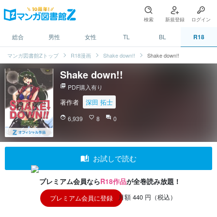
検索
新規登録
ログイン
総合
男性
女性
TL
BL
R18
マンガ図書館Zトップ
R18漫画
Shake down!!
Shake down!!
Shake down!!
picture_as_pdf
PDF購入有り
著作者
深田 拓士
face
6,939
favorite_border
8
question_answer
0
auto_stories
お試しで読む
プレミアム会員なら
R18作品
が全巻読み放題！
月額 440 円（税込）
プレミアム会員に登録