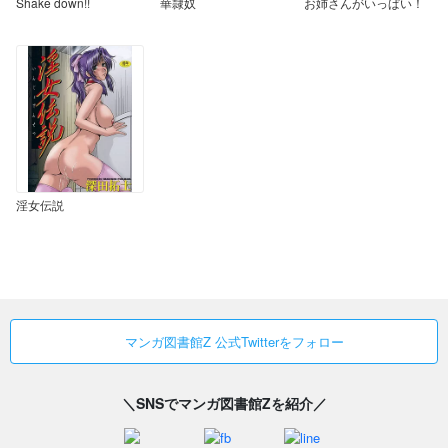
Shake down!!
華隷奴
お姉さんがいっぱい！
淫女伝説
マンガ図書館Z 公式Twitterをフォロー
＼SNSでマンガ図書館Zを紹介／