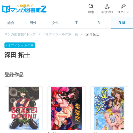
検索
新規登録
ログイン
総合
男性
女性
TL
BL
R18
マンガ図書館Zトップ
Zオフィシャル作家一覧
深田 拓士
Zオフィシャル作家
深田 拓士
登録作品