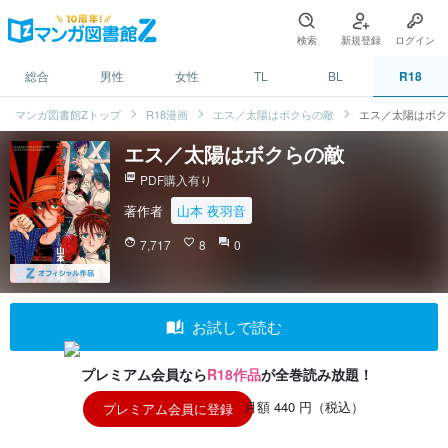
検索
新規登録
ログイン
総合
男性
女性
TL
BL
R18
マンガ図書館Zトップ
R18漫画
エス／太陽はボクらの敵
エス／太陽はボク
エス／太陽はボクらの敵
picture_as_pdf
PDF購入有り
著作者
山本 夜羽音
face
7,717
favorite_border
8
question_answer
0
auto_stories
お試しで読む
プレミアム会員なら
R18作品
が全巻読み放題！
月額 440 円（税込）
プレミアム会員に登録