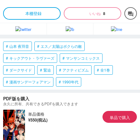
本棚登録
いいね
8
forum
山本 夜羽音
エス／太陽はボクらの敵
キックアウト・ラヴァーズ
マンサンコミックス
ダークサイド
緊迫
アクティビズム
全1巻
漫画サンデーフォアマン
1990年代
PDF版を購入
永久に所有、共有できるPDFを購入できます
単品価格
単品で購入
¥550(税込)