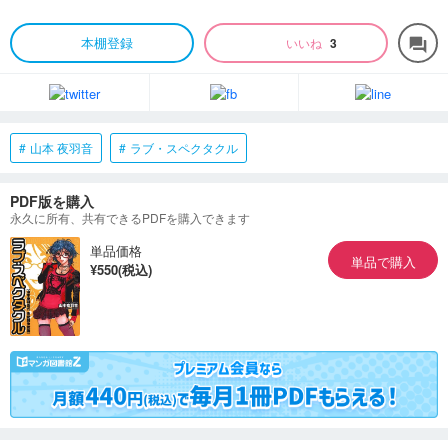
本棚登録
いいね
3
forum
山本 夜羽音
ラブ・スペクタクル
PDF版を購入
永久に所有、共有できるPDFを購入できます
単品価格
単品で購入
¥550(税込)