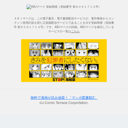
ＡＢＪマークは、この電子書店・電子書籍配信サービスが、著作権者からコン
テンツ使用許諾を得た正規版配信サービスであることを示す登録商標（登録番
号 第６０９１７１３号）です。ABJマークの詳細、ABJマークを掲示している
サービスの一覧は
こちら
無料で漫画が読み放題！「マンガ図書館Z」
©J-Comic Terrace Corportation.