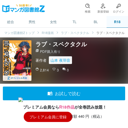
検索
新規登録
ログイン
総合
男性
女性
TL
BL
R18
マンガ図書館Zトップ
R18漫画
ラブ・スペクタクル
ラブ・スペクタクル
ラブ・スペクタクル
picture_as_pdf
PDF購入有り
著作者
山本 夜羽音
face
2,814
favorite_border
3
question_answer
0
auto_stories
お試しで読む
プレミアム会員なら
R18作品
が全巻読み放題！
月額 440 円（税込）
プレミアム会員に登録