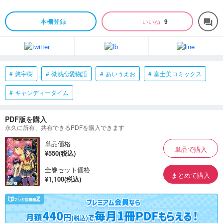
本棚登録
いいね
9
forum
悠宇樹
微熱恋愛物語
あいうえお
富士美コミックス
キャンディータイム
PDF版を購入
永久に所有、共有できるPDFを購入できます
単品価格
単品で購入
¥550(税込)
全巻セット価格
まとめて購入
¥1,100(税込)