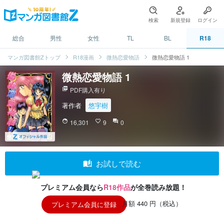
検索
新規登録
ログイン
総合
男性
女性
TL
BL
R18
マンガ図書館Zトップ
R18漫画
微熱恋愛物語
微熱恋愛物語 1
微熱恋愛物語 1
picture_as_pdf
PDF購入有り
著作者
悠宇樹
face
16,301
favorite_border
9
question_answer
0
auto_stories
お試しで読む
プレミアム会員なら
R18作品
が全巻読み放題！
月額 440 円（税込）
プレミアム会員に登録