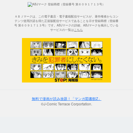
ＡＢＪマークは、この電子書店・電子書籍配信サービスが、著作権者からコン
テンツ使用許諾を得た正規版配信サービスであることを示す登録商標（登録番
号 第６０９１７１３号）です。ABJマークの詳細、ABJマークを掲示している
サービスの一覧は
こちら
無料で漫画が読み放題！「マンガ図書館Z」
©J-Comic Terrace Corportation.