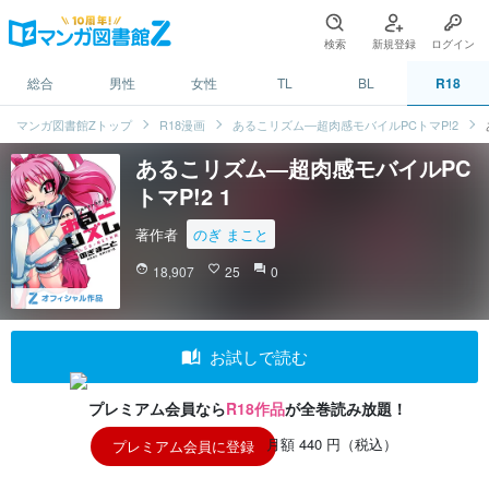
検索
新規登録
ログイン
総合
男性
女性
TL
BL
R18
マンガ図書館Zトップ
R18漫画
あるこリズム―超肉感モバイルPCトマP!2
あるこリズム―超肉感モバイルPC
トマP!2 1
著作者
のぎ まこと
face
18,907
favorite_border
25
question_answer
0
auto_stories
お試しで読む
プレミアム会員なら
R18作品
が全巻読み放題！
月額 440 円（税込）
プレミアム会員に登録