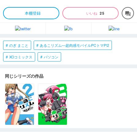
本棚登録
いいね
25
forum
のぎ まこと
あるこリズム―超肉感モバイルPCトマP!2
XOコミックス
パソコン
同じシリーズの作品