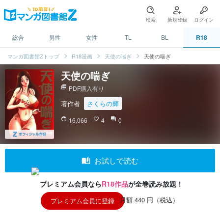
検索
新規登録
ログイン
総合
男性
女性
TL
BL
R18
マンガ図書館Zトップ
R18漫画
天使の喘ぎ
天使の喘ぎ
天使の喘ぎ
picture_as_pdf
PDF購入有り
著作者
さくらの輝
face
16,066
favorite_border
4
question_answer
0
auto_stories
お試しで読む
プレミアム会員なら
R18作品
が全巻読み放題！
月額 440 円（税込）
プレミアム会員に登録