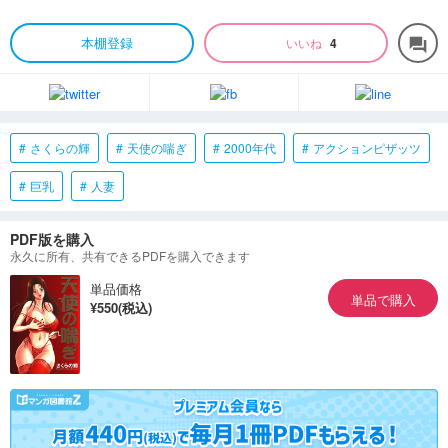
本棚登録
いいね
4
forum
さくらの輝
天使の喘ぎ
2000年代
アクションピザッツ
巨乳
人妻
PDF版を購入
永久に所有、共有できるPDFを購入できます
単品価格
単品で購入
¥550(税込)