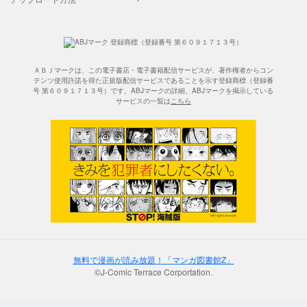
ＡＢＪマークは、この電子書店・電子書籍配信サービスが、著作権者からコン
テンツ使用許諾を得た正規版配信サービスであることを示す登録商標（登録番
号 第６０９１７１３号）です。ABJマークの詳細、ABJマークを掲示している
サービスの一覧は
こちら
無料で漫画が読み放題！「マンガ図書館Z」
©J-Comic Terrace Corportation.