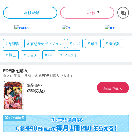
本棚登録
いいね
7
forum
悠理愛
妄想天使ヴィジョン
レズ
触手
機械姦
戦士
リョナ
SF
フィスト
PDF版を購入
永久に所有、共有できるPDFを購入できます
単品価格
単品で購入
¥550(税込)