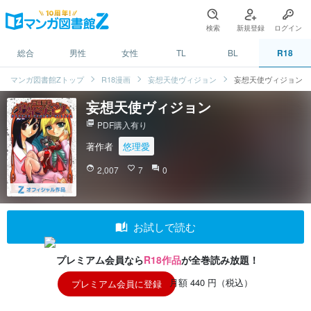
検索
新規登録
ログイン
総合
男性
女性
TL
BL
R18
マンガ図書館Zトップ
R18漫画
妄想天使ヴィジョン
妄想天使ヴィジョン
妄想天使ヴィジョン
picture_as_pdf
PDF購入有り
著作者
悠理愛
face
2,007
favorite_border
7
question_answer
0
auto_stories
お試しで読む
プレミアム会員なら
R18作品
が全巻読み放題！
月額 440 円（税込）
プレミアム会員に登録