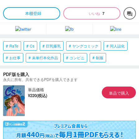
本棚登録
いいね
7
forum
RaTe
Cs
巨乳爆乳
ヤングコミック
同人誌化
お仕事
未単行本化作品
コンビニ
制服
PDF版を購入
永久に所有、共有できるPDFを購入できます
単品価格
単品で購入
¥220(税込)