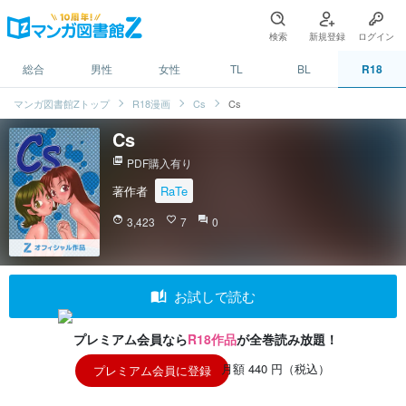
検索
新規登録
ログイン
総合
男性
女性
TL
BL
R18
マンガ図書館Zトップ
R18漫画
Cs
Cs
Cs
picture_as_pdf
PDF購入有り
著作者
RaTe
face
3,423
favorite_border
7
question_answer
0
auto_stories
お試しで読む
プレミアム会員なら
R18作品
が全巻読み放題！
月額 440 円（税込）
プレミアム会員に登録