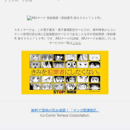
ＡＢＪマークは、この電子書店・電子書籍配信サービスが、著作権者からコン
テンツ使用許諾を得た正規版配信サービスであることを示す登録商標（登録番
号 第６０９１７１３号）です。ABJマークの詳細、ABJマークを掲示している
サービスの一覧は
こちら
無料で漫画が読み放題！「マンガ図書館Z」
©J-Comic Terrace Corportation.