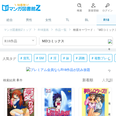
検索
新規登録
ログイン
総合
男性
女性
TL
BL
R18
マンガ図書館Zトップ
R18漫画
作品一覧
検索キーワード：「MDコミック
貧乳
SM
淫
妹
調教
複数プレイ
人気タグ
8
検索結果:
件
新着順
人気順