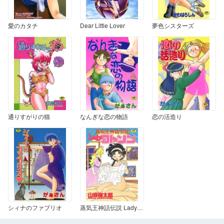
愛のカタチ
Dear Little Lover
夢色シスターズ
通りすがりの猫
なんぎな恋の物語
恋の活造り
シィナのファブリオ
蒸気王神話伝説 Ladyワトソン