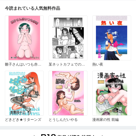
今読まれている人気無料作品
雛子さんはいつも赤面 13
某ネットカフェでの出来事
熱い夜
どきどき★リターンズ
とうしんだいやる
漫画家の性 前編