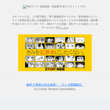
ＡＢＪマークは、この電子書店・電子書籍配信サービスが、著作権者からコン
テンツ使用許諾を得た正規版配信サービスであることを示す登録商標（登録番
号 第６０９１７１３号）です。ABJマークの詳細、ABJマークを掲示している
サービスの一覧は
こちら
無料で漫画が読み放題！「マンガ図書館Z」
©J-Comic Terrace Corportation.