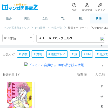
検索
新規登録
ログイン
総合
男性
女性
TL
BL
R18
マンガ図書館Zトップ
R18漫画
作品一覧
検索キーワード：「A･I･E･K･I
調教
貧乳
複数プレイ
妹
SM
美少
人気タグ
1
検索結果:
件
新着順
人気順