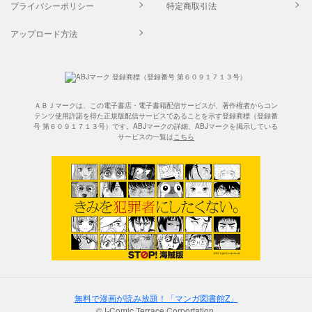
プライバシーポリシー
特定商取引法
アップロード方法
ＡＢＪマークは、この電子書店・電子書籍配信サービスが、著作権者からコン
テンツ使用許諾を得た正規版配信サービスであることを示す登録商標（登録番
号 第６０９１７１３号）です。ABJマークの詳細、ABJマークを掲示している
サービスの一覧は
こちら
無料で漫画が読み放題！「マンガ図書館Z」
©J-Comic Terrace Corportation.