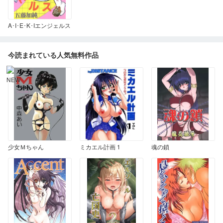
A･I･E･K･Iエンジェルス
今読まれている人気無料作品
少女Ｍちゃん
ミカエル計画 1
魂の鎖