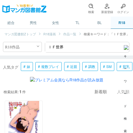
検索
新規登録
ログイン
総合
男性
女性
TL
BL
R18
マンガ図書館Zトップ
R18漫画
作品一覧
検索キーワード：「ＩＦ世界」
妹
複数プレイ
近親
調教
SM
貧乳
人気タグ
1
検索結果:
件
新着順
人気順