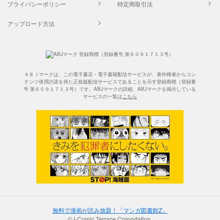
プライバシーポリシー
特定商取引法
アップロード方法
ＡＢＪマークは、この電子書店・電子書籍配信サービスが、著作権者からコン
テンツ使用許諾を得た正規版配信サービスであることを示す登録商標（登録番
号 第６０９１７１３号）です。ABJマークの詳細、ABJマークを掲示している
サービスの一覧は
こちら
無料で漫画が読み放題！「マンガ図書館Z」
©J-Comic Terrace Corportation.