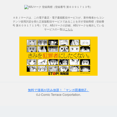
ＡＢＪマークは、この電子書店・電子書籍配信サービスが、著作権者からコン
テンツ使用許諾を得た正規版配信サービスであることを示す登録商標（登録番
号 第６０９１７１３号）です。ABJマークの詳細、ABJマークを掲示している
サービスの一覧は
こちら
無料で漫画が読み放題！「マンガ図書館Z」
©J-Comic Terrace Corportation.