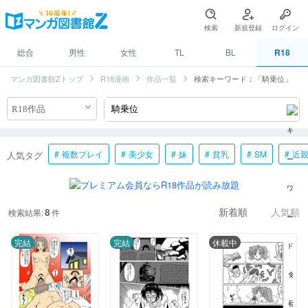
検索
新規登録
ログイン
総合
男性
女性
TL
BL
R18
マンガ図書館Zトップ
R18漫画
作品一覧
検索キーワード：「騎乗位」
複数プレイ
美少女
妹
貧乳
SM
近
人気タグ
8
検索結果:
件
新着順
人気順
完結
完結
休載中