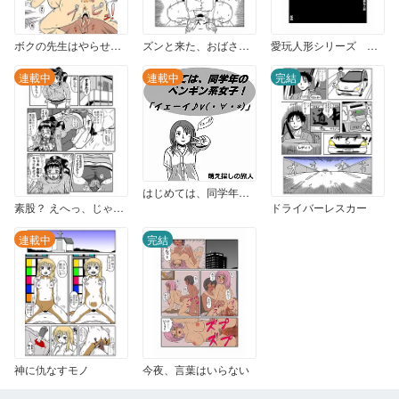
ボクの先生はやらせてくれる
ズンと来た、おばさんの熱
愛玩人形シリーズ ぶっかけ丸の場合 第1回から4回まで
連載中
連載中
完結
はじめては、同学年のペンギン系女子！ 「イェーイ♪v(・∀・*)」
素股？ えへっ、じゃあ、やってみよっ!!
ドライバーレスカー
連載中
完結
神に仇なすモノ
今夜、言葉はいらない