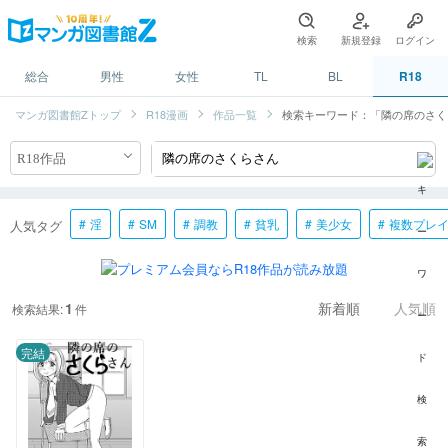
検索
新規登録
ログイン
総合
男性
女性
TL
BL
R18
マンガ図書館Zトップ
R18漫画
作品一覧
検索キーワード：「隣の席のさく
淫
SM
調教
貧乳
美少女
複数プレ
人気タグ
1
検索結果:
件
新着順
人気順
完結