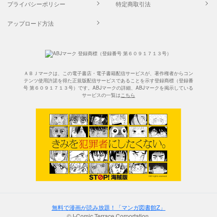
プライバシーポリシー
特定商取引法
アップロード方法
ＡＢＪマークは、この電子書店・電子書籍配信サービスが、著作権者からコン
テンツ使用許諾を得た正規版配信サービスであることを示す登録商標（登録番
号 第６０９１７１３号）です。ABJマークの詳細、ABJマークを掲示している
サービスの一覧は
こちら
無料で漫画が読み放題！「マンガ図書館Z」
©J-Comic Terrace Corportation.