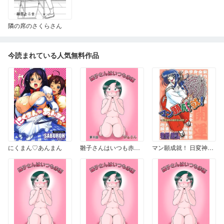
隣の席のさくらさん
今読まれている人気無料作品
にくまん♡あんまん
雛子さんはいつも赤面 8
マン願成就！ 日変神社の巫女さん日記