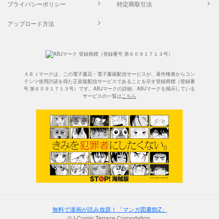
プライバシーポリシー
特定商取引法
アップロード方法
ＡＢＪマークは、この電子書店・電子書籍配信サービスが、著作権者からコン
テンツ使用許諾を得た正規版配信サービスであることを示す登録商標（登録番
号 第６０９１７１３号）です。ABJマークの詳細、ABJマークを掲示している
サービスの一覧は
こちら
無料で漫画が読み放題！「マンガ図書館Z」
©J-Comic Terrace Corportation.