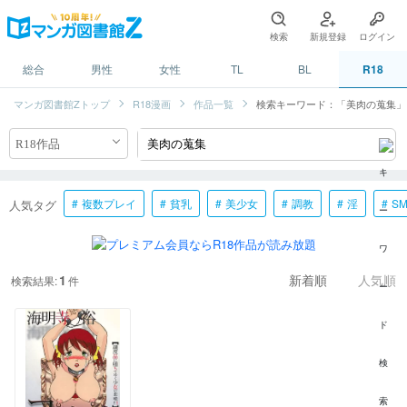
検索
新規登録
ログイン
総合
男性
女性
TL
BL
R18
マンガ図書館Zトップ
R18漫画
作品一覧
検索キーワード：「美肉の蒐集」
複数プレイ
貧乳
美少女
調教
淫
S
人気タグ
1
検索結果:
件
新着順
人気順